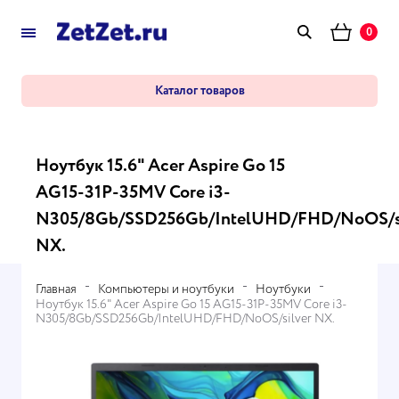
0
Каталог товаров
Ноутбук 15.6" Acer Aspire Go 15
AG15-31P-35MV Core i3-
N305/8Gb/SSD256Gb/IntelUHD/FHD/NoOS/s
NX.
Главная
Компьютеры и ноутбуки
Ноутбуки
Ноутбук 15.6" Acer Aspire Go 15 AG15-31P-35MV Core i3-
N305/8Gb/SSD256Gb/IntelUHD/FHD/NoOS/silver NX.