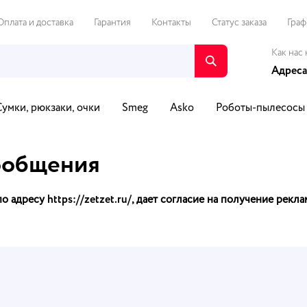
Оплата и доставка
Гарантия
Контакты
Статус заказа
Граф
Как нас 
Адреса
Сумки, рюкзаки, очки
Smeg
Asko
Роботы-пылесосы
о и видео
Путешествия и спорт
Автотовары
Для Д
ообщения
по адресу
https://zetzet.ru/
, дает согласие на получение рек