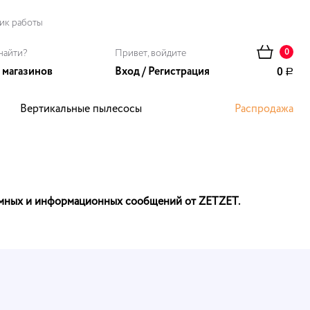
ик работы
найти?
Привет, войдите
0
 магазинов
Вход
/
Регистрация
0
Р
Вертикальные пылесосы
Распродажа
ома
ламных и информационных сообщений от ZETZET.