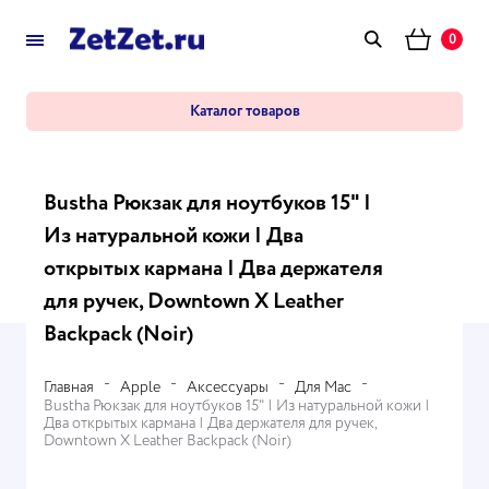
0
Каталог товаров
Bustha Рюкзак для ноутбуков 15" |
Из натуральной кожи | Два
открытых кармана | Два держателя
для ручек, Downtown X Leather
Backpack (Noir)
Главная
Apple
Аксессуары
Для Mac
Bustha Рюкзак для ноутбуков 15" | Из натуральной кожи |
Два открытых кармана | Два держателя для ручек,
Downtown X Leather Backpack (Noir)