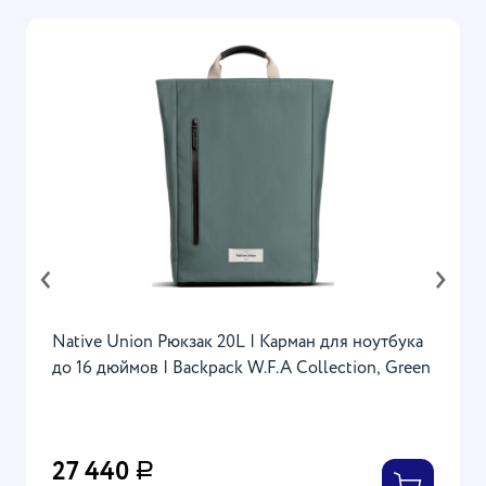
‹
›
Native Union Рюкзак 20L | Карман для ноутбука
до 16 дюймов | Backpack W.F.A Collection, Green
27 440
Р