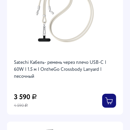
Satechi Кабель- ремень через плечо USB-C |
60W | 1.5 м | OntheGo Crossbody Lanyard |
песочный
3 590
Р
4 590
Р