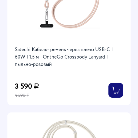
Satechi Кабель- ремень через плечо USB-C |
60W | 1.5 м | OntheGo Crossbody Lanyard |
пыльно-розовый
3 590
Р
4 590
Р