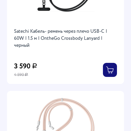
Satechi Кабель- ремень через плечо USB-C |
60W | 1.5 м | OntheGo Crossbody Lanyard |
черный
3 590
Р
4 590
Р