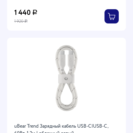
1 440
Р
1 920
Р
uBear Trend Зарядный кабель USB-C|USB-С,