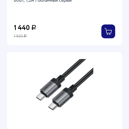
60Вт, 1,2м | облачный серый
1 440
Р
1 920
Р