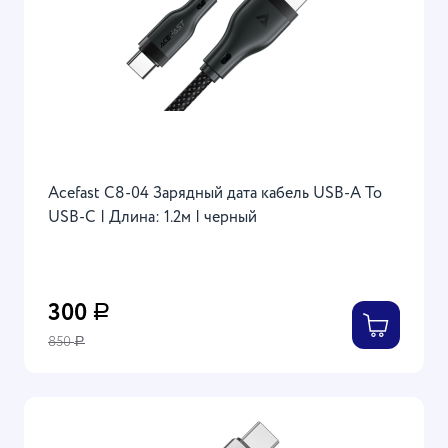
Acefast C8-04 Зарядный дата кабель USB-А To
USB-C | Длина: 1.2м | черный
300
Р
850
Р