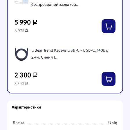
беспроводной зарядкой...
5 990
Р
6 975
Р
UBear Trend Кабель USB-C - USB-C, 140Вт,
2.4м, Синий |...
2 300
Р
3 300
Р
Характеристики
Бренд
Uniq