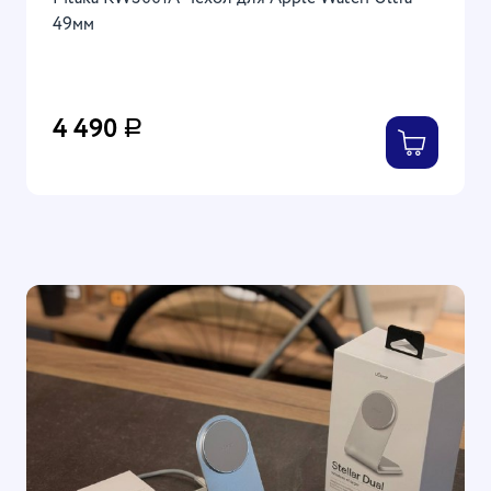
49мм
4 490
Р