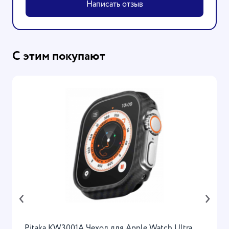
Написать отзыв
С этим покупают
‹
›
Рitaka KW3001A Чехол для Apple Watch Ultra