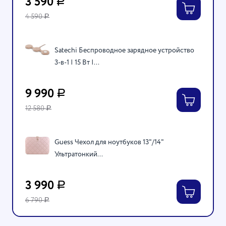
3 590
Р
4 590
Р
Satechi Беспроводное зарядное устройство
3-в-1 | 15 Вт |...
9 990
Р
12 580
Р
Guess Чехол для ноутбуков 13"/14"
Ультратонкий...
3 990
Р
6 790
Р