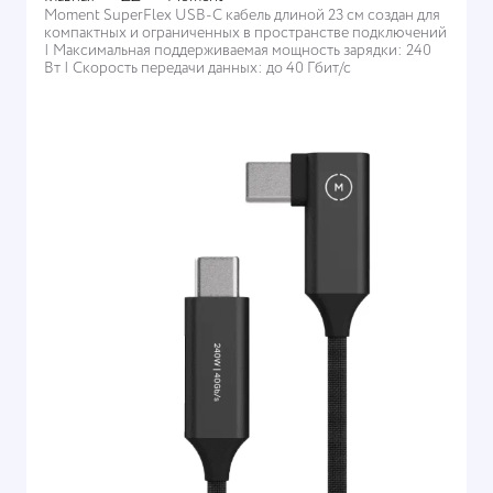
Moment SuperFlex USB-C кабель длиной 23 см создан для
компактных и ограниченных в пространстве подключений
| Максимальная поддерживаемая мощность зарядки: 240
Вт | Скорость передачи данных: до 40 Гбит/с