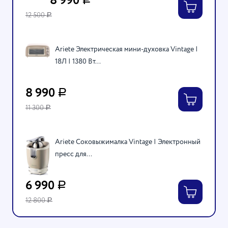
8 990
12 500
Р
Ariete Электрическая мини-духовка Vintage |
18Л | 1380 Вт...
8 990
Р
11 300
Р
Ariete Соковыжималка Vintage | Электронный
пресс для...
6 990
Р
12 800
Р