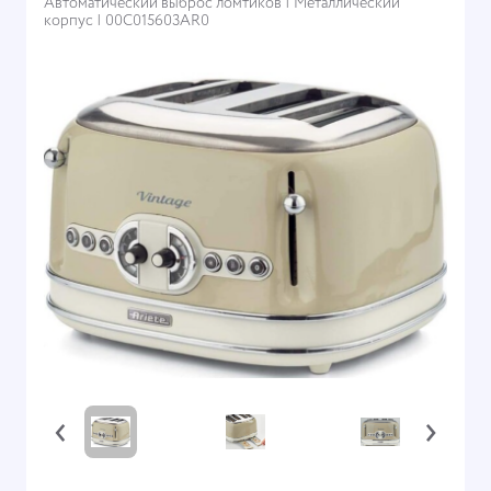
Автоматический выброс ломтиков | Металлический
корпус | 00C015603AR0
‹
›