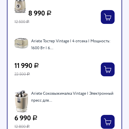
8 990
Р
12 500
Р
Ariete Тостер Vintage | 4 отсека | Мощность:
1600 Вт | 6...
11 990
Р
22 500
Р
Ariete Соковыжималка Vintage | Электронный
пресс для...
6 990
Р
12 800
Р