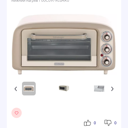
нижний нагрев | 00C097903AR0
‹
›
0
0