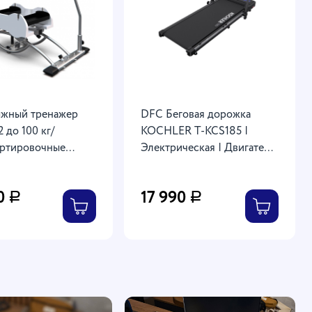
жный тренажер
DFC Беговая дорожка
 до 100 кг/
KOCHLER T-KCS185 |
ртировочные
Электрическая | Двигатель
114,5 х 60 х 114 см
2,5 л/с | Скорость от 1 до 12
км/ч | Максимальный вес
0
17 990
Р
Р
пользователя 110 кг