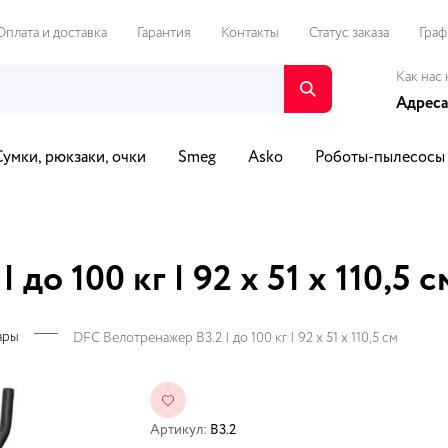
Оплата и доставка
Гарантия
Контакты
Статус заказа
Граф
Как нас 
Адреса
Сумки, рюкзаки, очки
Smeg
Asko
Роботы-пылесосы
о и видео
Путешествия и спорт
Автотовары
Для Д
до 100 кг | 92 x 51 x 110,5 с
ары
DFC Велотренажер B3.2 | до 100 кг | 92 x 51 x 110,5 см
Артикул:
B3.2