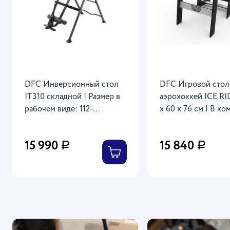
DFC Инверсионный стол
DFC Игровой стол
IT310 складной | Размер в
аэрохоккей ICE RID
рабочем виде: 112-
х 60 х 76 см | В к
131х68х146 см | Рост
2 биты и 2 шайбы |
пользователя: от 155 до 190
Электронный | Ск
15 990
15 840
Р
Р
см
модель