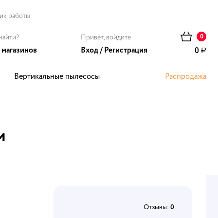
ик работы
найти?
Привет, войдите
0
 магазинов
Вход
/
Регистрация
0
Р
Вертикальные пылесосы
Распродажа
ома
м
Отзывы:
0