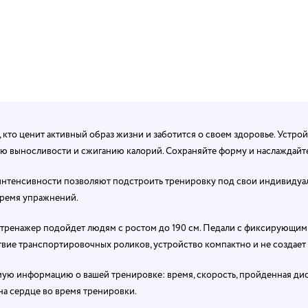
кто ценит активный образ жизни и заботится о своем здоровье. Устро
ию выносливости и сжиганию калорий. Сохраняйте форму и наслаждайте
интенсивности позволяют подстроить тренировку под свои индивидуал
время упражнений.
у тренажер подойдет людям с ростом до 190 см. Педали с фиксирующ
ствие транспортировочных роликов, устройство компактно и не создае
ю информацию о вашей тренировке: время, скорость, пройденная диста
на сердце во время тренировки.