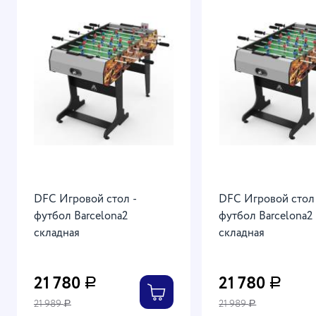
DFC Игровой стол -
DFC Игровой стол
футбол Barcelona2
футбол Barcelona2
складная
складная
21 780
21 780
Р
Р
21 989
21 989
Р
Р