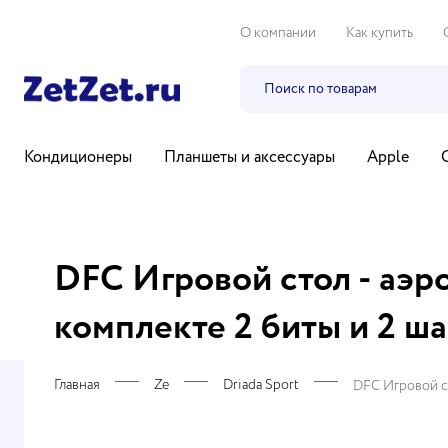
О компании
Как купить
Кондиционеры
Планшеты и аксессуары
Apple
Бытовая техника
Компьютеры и ноутбуки
ТВ, ауди
DFC Игровой стол - аэрох
комплекте 2 биты и 2 ш
Главная
Ze
Driada Sport
DFC Игровой ст