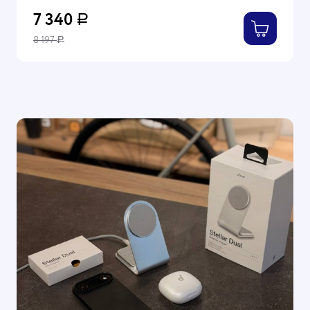
7 340
Р
8 197
Р