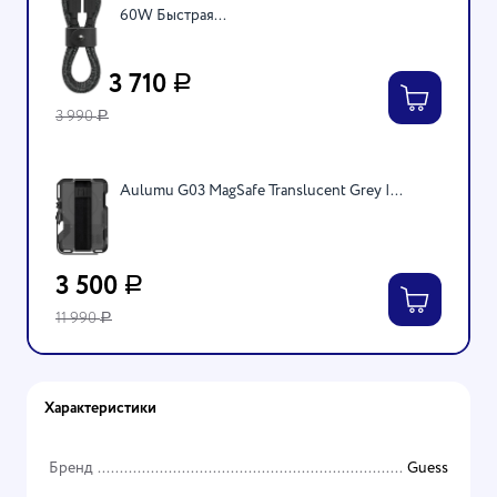
60W Быстрая...
3 710
Р
3 990
Р
Aulumu G03 MagSafe Translucent Grey |...
3 500
Р
11 990
Р
Характеристики
Бренд
Guess