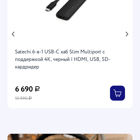
‹
›
Satechi 6-в-1 USB-C хаб Slim Multiport с
поддержкой 4K, черный | HDMI, USB, SD-
кардридер
6 690
Р
10 990
Р