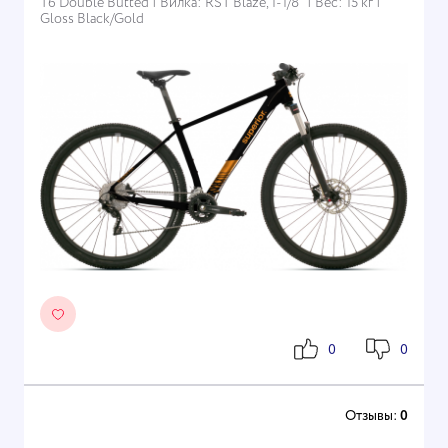
T6 Double Butted | Вилка: RST Blaze, 1-1/8" | Вес: 15 кг |
Gloss Black/Gold
0
0
Отзывы:
0