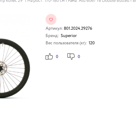
р колес 29" | На рост: 170-180 см | Рама: Alu 6061 T6 Double Butted | Вилк
Артикул:
801.2024.29276
Бренд:
Superior
Вес пользователя (кг):
120
0
0