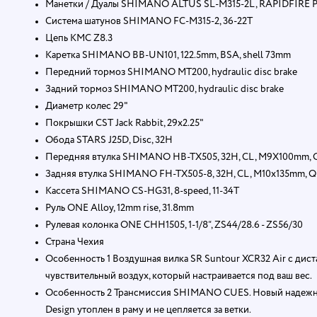
Манетки / Дуалы SHIMANO ALTUS SL-M315-2L, RAPIDFIRE P
Система шатунов SHIMANO FC-M315-2, 36-22T
Цепь KMC Z8.3
Каретка SHIMANO BB-UN101, 122.5mm, BSA, shell 73mm
Передний тормоз SHIMANO MT200, hydraulic disc brake
Задний тормоз SHIMANO MT200, hydraulic disc brake
Диаметр колес 29"
Покрышки CST Jack Rabbit, 29x2.25"
Обода STARS J25D, Disc, 32H
Передняя втулка SHIMANO HB-TX505, 32H, CL, M9X100mm, 
Задняя втулка SHIMANO FH-TX505-8, 32H, CL, M10x135mm, Q
Кассета SHIMANO CS-HG31, 8-speed, 11-34T
Руль ONE Alloy, 12mm rise, 31.8mm
Рулевая колонка ONE CHH1505, 1-1/8“, ZS44/28.6 - ZS56/30
Страна Чехия
Особенность 1 Воздушная вилка SR Suntour XCR32 Air с дист
чувствительный воздух, который настраивается под ваш вес.
Особенность 2 Трансмиссия SHIMANO CUES. Новый надежный
Design утоплен в раму и не цепляется за ветки.