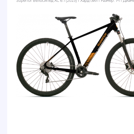
Superior Велосипед XC 6.1 (2025) | Хардтэйл | Размер: M | Диамет