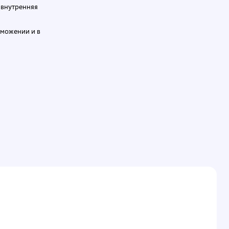
 внутренняя
рможении и в