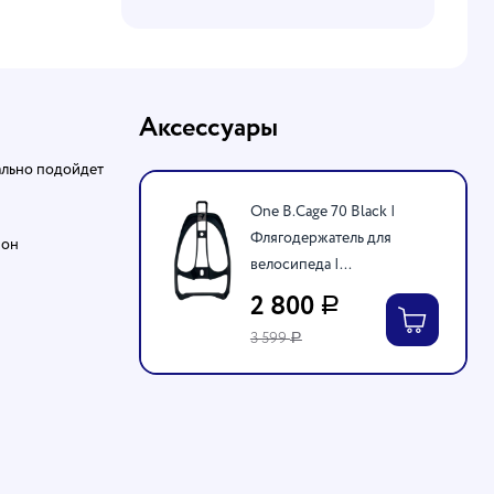
Аксессуары
ально подойдет
One B.Cage 70 Black |
Флягодержатель для
 он
велосипеда |...
2 800
Р
3 599
Р