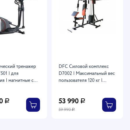
ческий тренажер
DFC Силовой комплекс
501 | для
D7002 | Максимальный вес
ия | магнитные с
пользователя 120 кг |
регулировкой | до
Количество блоков 9 | Вес
одного блока 4,5 кг | Вес
90
53 990
Р
Р
стека 45 кг | Два короба |
Два груза
59 990
Р