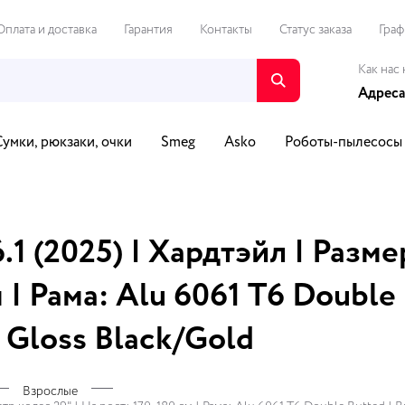
Оплата и доставка
Гарантия
Контакты
Статус заказа
Граф
Как нас 
Адреса
Сумки, рюкзаки, очки
Smeg
Asko
Роботы-пылесосы
о и видео
Путешествия и спорт
Автотовары
Для Д
.1 (2025) | Хардтэйл | Разм
м | Рама: Alu 6061 T6 Double
 | Gloss Black/Gold
Взрослые