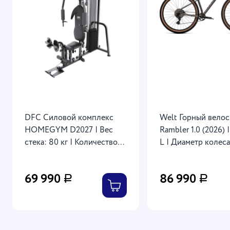
DFC Силовой комплекс
Welt Горный вело
HOMEGYM D2027 | Вес
Rambler 1.0 (2026) 
стека: 80 кг | Количество
L | Диаметр колеса:
блоков: 16 | ВхШхГ: 230,8
Рама: Алюминий, A
х 103,6 х 199,5 см
6061 | Вилка: Воз
69 990
86 990
Р
Р
масляная | На рост 
185 см , Luxury Gra