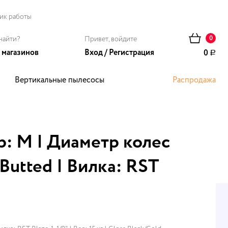
ик работы
найти?
Привет, войдите
0
 магазинов
Вход
/
Регистрация
0
Р
Вертикальные пылесосы
Распродажа
ома
ер: M | Диаметр колес
 Butted | Вилка: RST