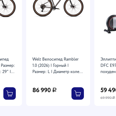
сипед
Welt Велосипед Rambler
Эллипти
| Размер:
1.0 (2026) | Горный |
DFC E97
 29" |
Размер: L | Диаметр колес
похуден
lloy
28" | На рост: 170-185 см |
ручной 
душно-
Рама: Alloy 6061, Boost |
150 кг
86 990
59 4
Р
170 -
Вилка: Uding UD-32:
phite
Boost, Air | Вес: 13,5 кг |
69 990
Р
Luxury Graphite