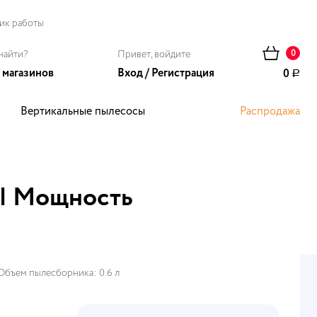
ик работы
найти?
Привет, войдите
0
 магазинов
Вход
/
Регистрация
0
Р
Вертикальные пылесосы
Распродажа
ома
 | Мощность
Объем пылесборника: 0.6 л