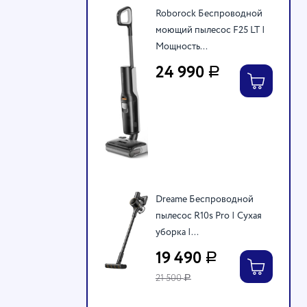
Roborock Беспроводной
моющий пылесос F25 LT |
Мощность...
24 990
Р
Dreame Беспроводной
пылесос R10s Pro | Сухая
уборка |...
19 490
Р
21 500
Р