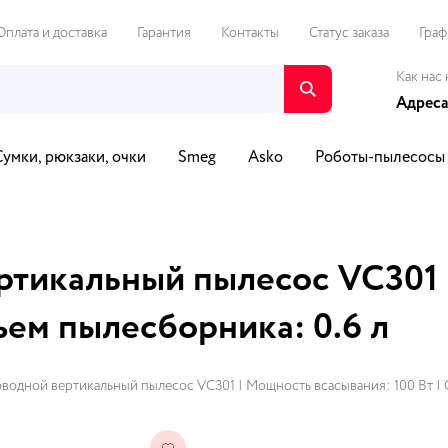
Оплата и доставка
Гарантия
Контакты
Статус заказа
Граф
Как нас 
Адреса
Сумки, рюкзаки, очки
Smeg
Asko
Роботы-пылесосы
о и видео
Путешествия и спорт
Автотовары
Для Д
ртикальный пылесос VC301
ъем пылесборника: 0.6 л
водной вертикальный пылесос VC301 | Мощность всасывания: 100 Вт | 