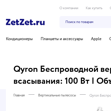
О компании
Как купить
Кондиционеры
Планшеты и аксессуары
Apple
Бытовая техника
Компьютеры и ноутбуки
ТВ, ауди
Qyron Беспроводной ве
всасывания: 100 Вт | Об
Главная
Вертикальные пылесосы
Qyron Беспро