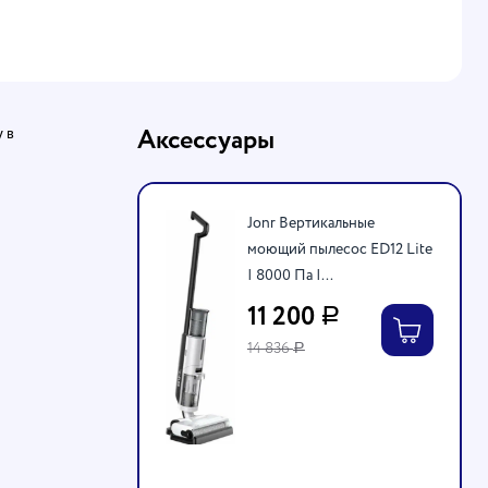
 в
Аксессуары
Jonr Вертикальные
моющий пылесос ED12 Lite
| 8000 Па |...
11 200
Р
14 836
Р