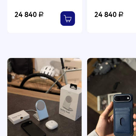
пластины
скоростей: 6
24 840
24 840
Р
Р