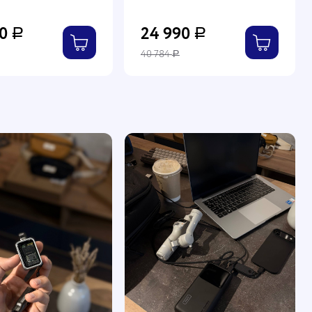
ющей стали, 6
нержавеющей стали, 6
 поджаривания
уровней поджаривания
90
24 990
Р
Р
40 784
Р