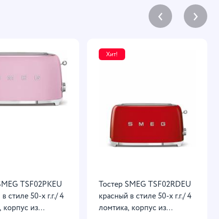
‹
›
Хит!
 SMEG TSF02PKEU
Тостер SMEG TSF02RDEU
в стиле 50-х г.г./ 4
красный в стиле 50-х г.г./ 4
, корпус из
ломтика, корпус из