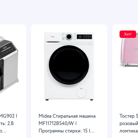
Хит!
MG902 |
Midea Стиральная машина
Тостер
ь: 2.8
MF11712BS40/W |
розовый 
о
Программы стирки: 15 |
ломтика