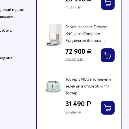
44 184
Р
зделий и даже
свежения.
Робот-пылесос Dreame
рабана,
X40 Ultra Complate
Выдвижная боковая...
72 900
Р
ращение
139 990
Р
Тостер SMEG пастельный
зеленый в стиле 50-х г.г./
Тостер...
31 490
Р
50 984
Р