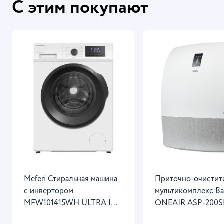
С этим покупают
Meferi Стиральная машина
​Приточно-очисти
с инвертором
мультикомплекс Ba
MFW101415WH ULTRA |
ONEAIR ASP-200S
Программы стирки: 15 |
НС-1428461