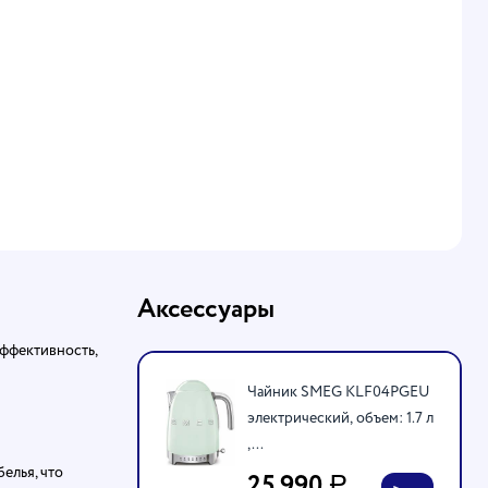
Аксессуары
ффективность,
Чайник SMEG KLF04PGEU
электрический, объем: 1.7 л
,...
елья, что
25 990
Р