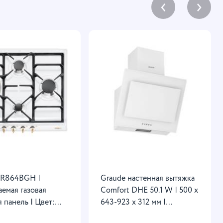
‹
›
PR864BGH |
Graude настенная вытяжка
аемая газовая
Comfort DHE 50.1 W | 500 х
 панель | Цвет:
643-923 х 312 мм |
 Коллекция:
Управление Classic Control