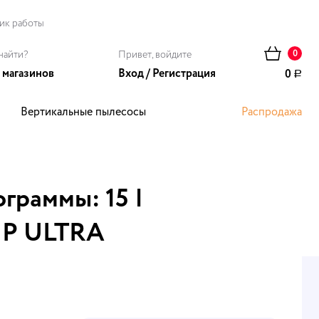
ик работы
найти?
Привет, войдите
0
 магазинов
Вход
/
Регистрация
0
Р
Вертикальные пылесосы
Распродажа
ома
граммы: 15 |
 HP ULTRA