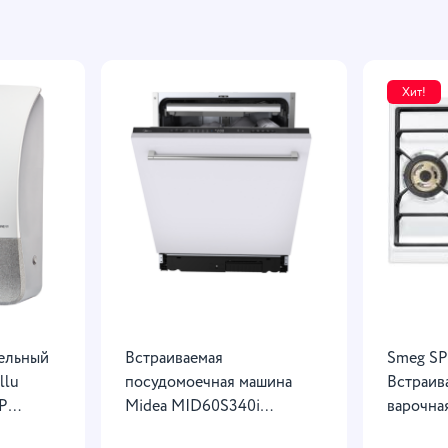
Хит!
тельный
Встраиваемая
Smeg S
llu
посудомоечная машина
Встраив
P
Midea MID60S340i
варочная
полноразмерная | 14
Белый |