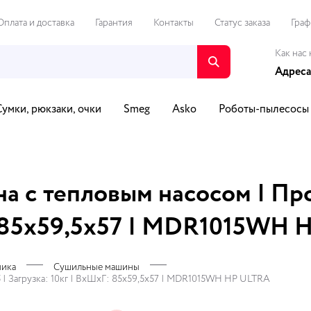
Оплата и доставка
Гарантия
Контакты
Статус заказа
Граф
Как нас 
Адреса
Сумки, рюкзаки, очки
Smeg
Asko
Роботы-пылесосы
о и видео
Путешествия и спорт
Автотовары
Для Д
а с тепловым насосом | Про
Г: 85х59,5х57 | MDR1015WH
ника
Сушильные машины
 | Загрузка: 10кг | ВхШхГ: 85х59,5х57 | MDR1015WH HP ULTRA