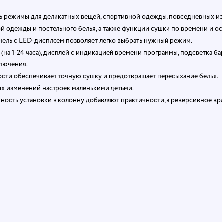
ть режимы для деликатных вещей, спортивной одежды, повседневных и
й одежды и постельного белья, а также функции сушки по времени и о
ель с LED-дисплеем позволяет легко выбрать нужный режим.
на 1-24 часа), дисплей с индикацией времени программы, подсветка ба
ключения.
сти обеспечивает точную сушку и предотвращает пересыхание белья.
х изменений настроек маленькими детьми.
ость установки в колонну добавляют практичности, а реверсивное в