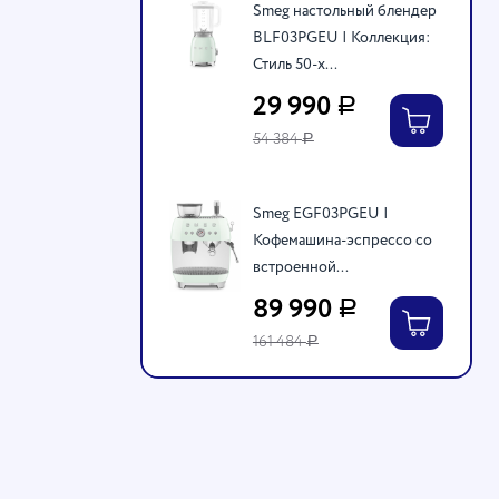
Smeg настольный блендер
BLF03PGEU | Коллекция:
Стиль 50-х...
29 990
Р
54 384
Р
Smeg EGF03PGEU |
Кофемашина-эспрессо со
встроенной...
89 990
Р
161 484
Р