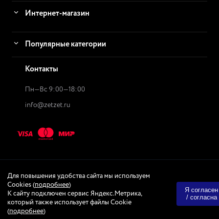
Интернет-магазин
Популярные категории
Контакты
Пн—Вс 9:00—18:00
info@zetzet.ru
Для повышения удобства сайта мы используем
© 2026
ZetZet.ru Интернет-магазин
Интернет-магазин
Cookies (
подробнее
)
Я согласен
К сайту подключен сервис Яндекс.Метрика,
/ согласна
Created & Powered by
Quadro-Design
который также использует файлы Cookie
(
подробнее
)