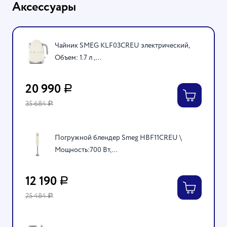
Аксессуары
Чайник SMEG KLF03CREU электрический,
Объем: 1.7 л ,...
20 990
Р
35 684
Р
Погружной блендер Smeg HBF11CREU \
Мощность:700 Вт,...
12 190
Р
25 484
Р