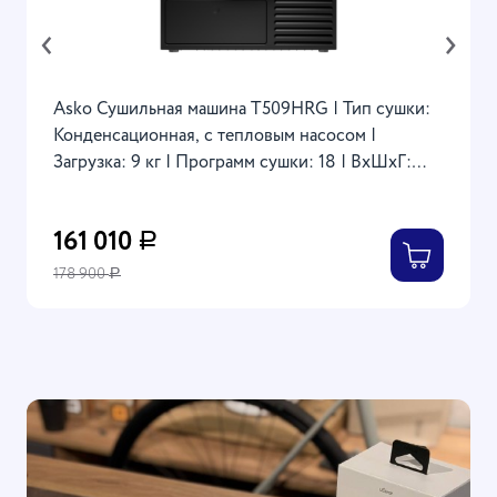
‹
›
Asko Сушильная машина T509HRG | Тип сушки:
Конденсационная, с тепловым насосом |
Загрузка: 9 кг | Программ сушки: 18 | ВхШхГ:
85х59.5х63 см
161 010
Р
178 900
Р