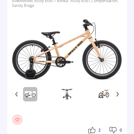
Алюминий, Alloy 6061 | Вилка: Alloy 6061, Compensation,
Sandy Biege
‹
›
2
0