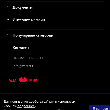
Документы
Интернет-магазин
Популярные категории
Контакты
Пн—Вс 9:00—18:00
info@zetzet.ru
Для повышения удобства сайта мы используем
© 2026
ZetZet.ru Интернет-магазин
Интернет-магазин
Cookies (
подробнее
)
Я согласен