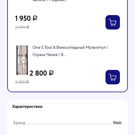
1 950
Р
2 099
Р
One S.Tool 8 Велосипедный Мультитул |
Страна Чехия | 8...
2 800
Р
3 290
Р
Характеристики
Бренд
Welt