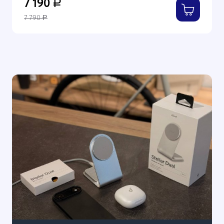
7 190
Р
7 790
Р