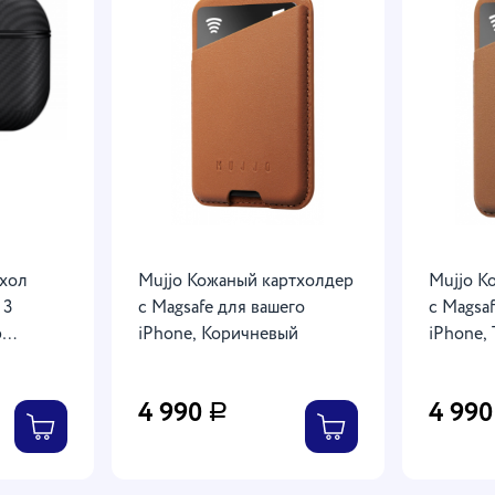
ехол
Mujjo Кожаный картхолдер
Mujjo К
 3
с Magsafe для вашего
с Magsaf
р
iPhone, Коричневый
iPhone,
4 990
4 99
Р