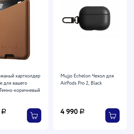
ожаный картхолдер
Mujjo Echelon Чехол для
e для вашего
AirPods Pro 2, Black
 Темно-коричневый
0
4 990
Р
Р