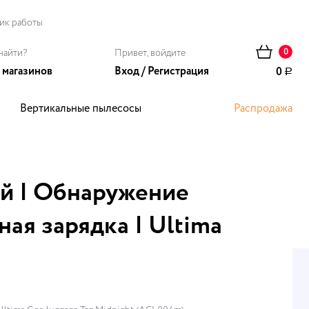
ик работы
найти?
Привет, войдите
0
 магазинов
Вход
/
Регистрация
0
Р
Вертикальные пылесосы
Распродажа
ома
ей | Обнаружение
ая зарядка | Ultima