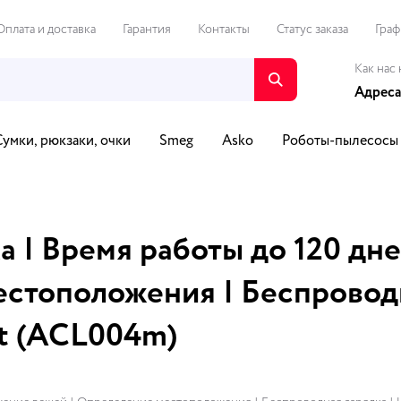
Оплата и доставка
Гарантия
Контакты
Статус заказа
Граф
Как нас 
Адреса
Сумки, рюкзаки, очки
Smeg
Asko
Роботы-пылесосы
о и видео
Путешествия и спорт
Автотовары
Для Д
а | Время работы до 120 дн
стоположения | Беспроводн
ht (ACL004m)