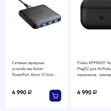
Сетевые зарядные
Рitaka APM6001 Ч
устройства Anker
MagEZ для AirPods
PowerPort Atom III Slim
наушников , кевла
65W (1x USB-С, 3x USB-A)
(арамид)
- Black
4 990
4 990
Р
Р