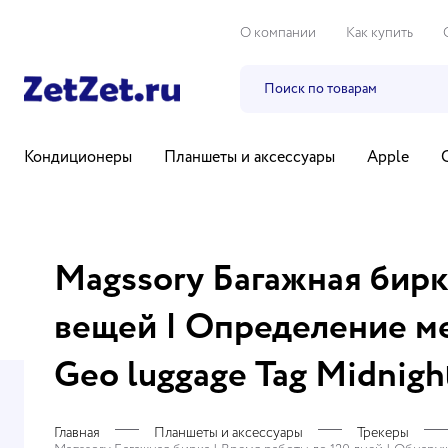
О компании
Как купить
Кондиционеры
Планшеты и аксессуары
Apple
Бытовая техника
Компьютеры и ноутбуки
ТВ, ауди
Magssory Багажная бирк
вещей | Определение ме
Geo luggage Tag Midnig
Главная
Планшеты и аксессуары
Трекеры