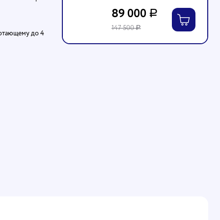
89 000
Р
147 500
Р
ботающему до 4