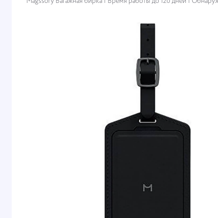
Magssory Багажная бирка | Время работы до 120 дней | Обнар