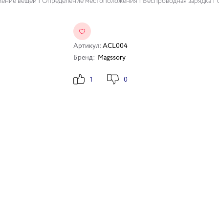
ужение вещей | Определение местоположения | Беспроводная зарядка | U
Артикул:
ACL004
Бренд:
Magssory
1
0