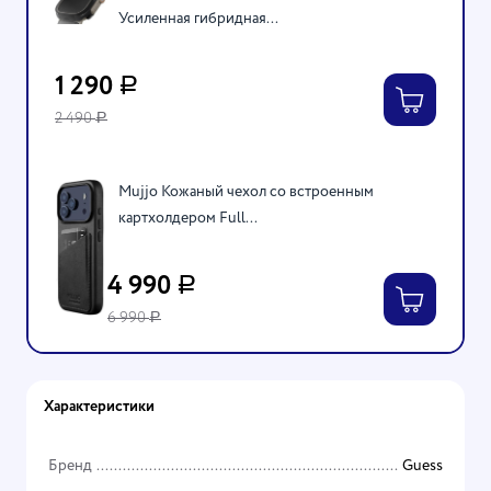
Усиленная гибридная...
1 290
Р
2 490
Р
Mujjo Кожаный чехол со встроенным
картхолдером Full...
4 990
Р
6 990
Р
Характеристики
Бренд
Guess