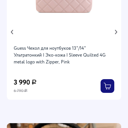
‹
›
Guess Чехол для ноутбуков 13"/14"
Ультратонкий | Эко-кожа | Sleeve Quilted 4G
metal logo with Zipper, Pink
3 990
Р
6 790
Р