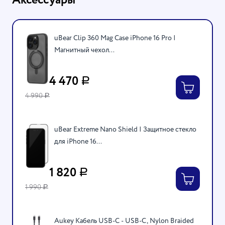
uBear Clip 360 Mag Case iPhone 16 Pro |
Магнитный чехол...
4 470
Р
4 990
Р
uBear Extreme Nano Shield | Защитное стекло
для iPhone 16...
1 820
Р
1 990
Р
Aukey Кабель USB-C - USB-C, Nylon Braided