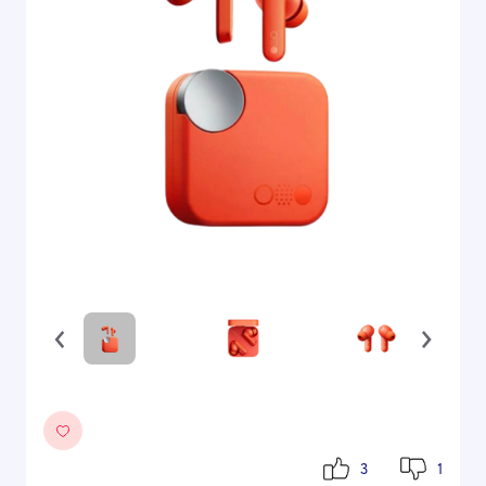
‹
›
3
1