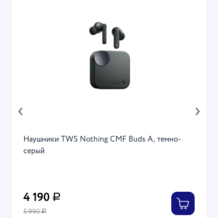
‹
›
Наушники TWS Nothing CMF Buds A, темно-
серый
4 190
Р
5 990
Р