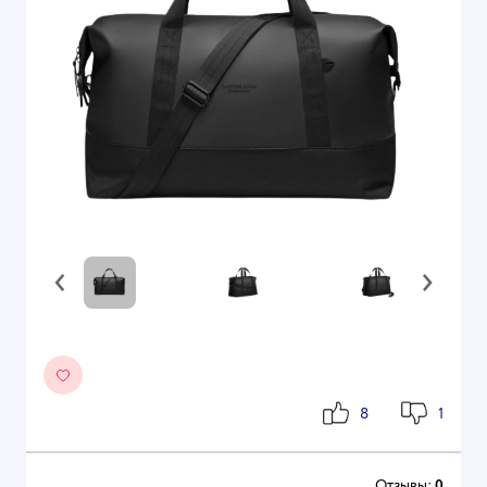
‹
›
8
1
Отзывы:
0