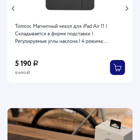
‹
›
Tomtoc Магнитный чехол для iPad Air 11 |
Складывается в форме подставки |
Регулируемые углы наклона | 4 режима:
портретный, ландшафтный, эскиз, без крышки |
Inspire-B52 4-Mode Folio (2024) Black
5 190
Р
8 690
Р