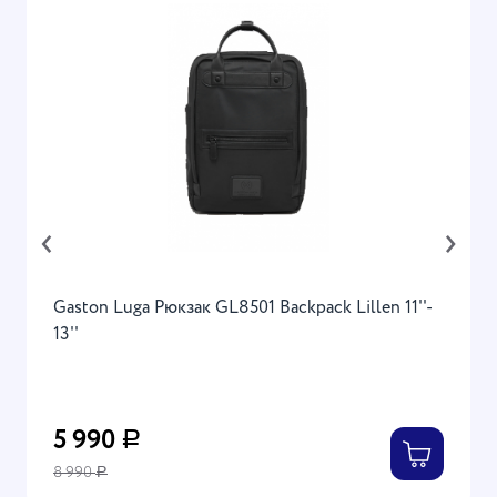
‹
›
Gaston Luga Рюкзак GL8501 Backpack Lillen 11''-
13''
5 990
Р
8 990
Р