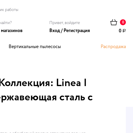
ик работы
найти?
Привет, войдите
0
 магазинов
Вход
/
Регистрация
0
Р
Вертикальные пылесосы
Распродажа
ома
оллекция: Linea |
Нержавеющая сталь с