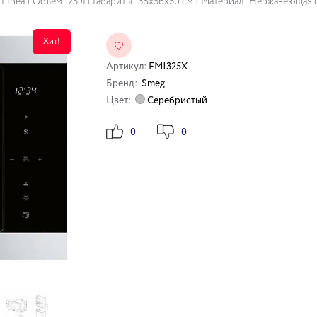
inea | Объем: 25 л | Габариты: 38х56х50 см | Материал: Нержавеющая 
Хит!
Артикул:
FMI325X
Бренд:
Smeg
Цвет:
Серебристый
0
0