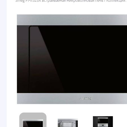
Smeg FMI325X встраиваемая микроволновая печь | Коллекция: L