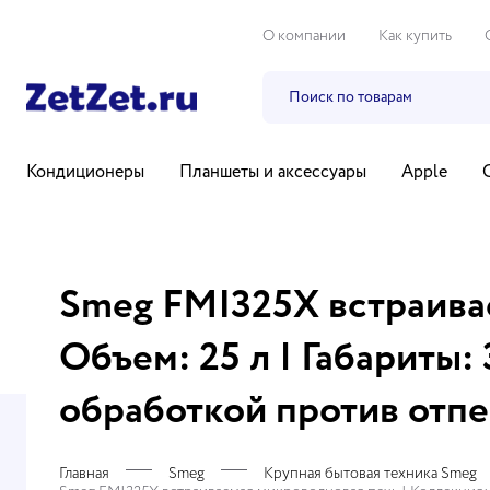
О компании
Как купить
Кондиционеры
Планшеты и аксессуары
Apple
Бытовая техника
Компьютеры и ноутбуки
ТВ, ауди
Smeg FMI325X встраивае
Объем: 25 л | Габариты
обработкой против отпе
Главная
Smeg
Крупная бытовая техника Smeg