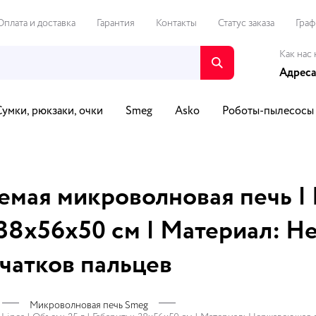
Оплата и доставка
Гарантия
Контакты
Статус заказа
Граф
Как нас 
Адреса
Сумки, рюкзаки, очки
Smeg
Asko
Роботы-пылесосы
о и видео
Путешествия и спорт
Автотовары
Для Д
мая микроволновая печь | К
: 38х56х50 см | Материал: 
чатков пальцев
Микроволновая печь Smeg