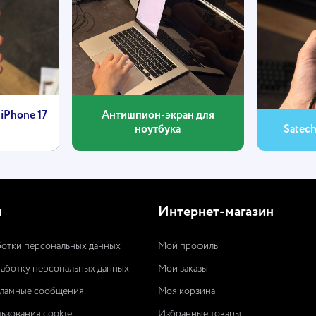
iPhone 17
Антишпион-экран для
ноутбука
Satec
ы
Интернет-магазин
отки персональных данных
Мой профиль
работку персональных данных
Мои заказы
кламные сообщения
Моя корзина
ьзования cookie
Избранные товары