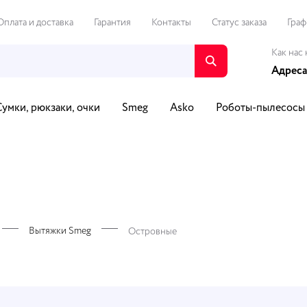
Оплата и доставка
Гарантия
Контакты
Статус заказа
Граф
Как нас 
Адреса
Сумки, рюкзаки, очки
Smeg
Asko
Роботы-пылесосы
о и видео
Путешествия и спорт
Автотовары
Для Д
Вытяжки Smeg
Островные