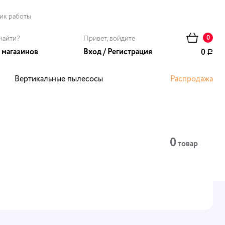
ик работы
найти?
Привет, войдите
0
 магазинов
Вход
/
Регистрация
0
Р
Вертикальные пылесосы
Распродажа
ома
0
товар