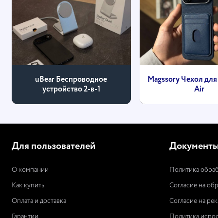
uBear Беспроводное
Magssory Чехол для 
устройство 2-в-1
Air
Для пользователей
Документ
О компании
Политика обраб
Как купить
Согласие на об
Оплата и доставка
Согласие на ре
Гарантии
Политика испол