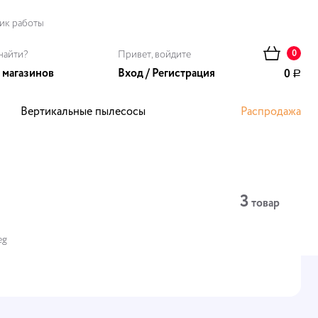
ик работы
найти?
Привет, войдите
0
 магазинов
Вход
/
Регистрация
0
Р
Вертикальные пылесосы
Распродажа
ома
3
товар
eg