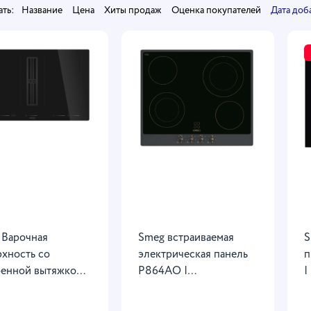
ть:
Название
Цена
Хиты продаж
Оценка покупателей
Дата доб
 Варочная
Smeg встраиваемая
S
рхность со
электрическая панель
п
оенной вытяжкой
P864AO |
|
682D2, прямой
Стеклокерамика |
и
 4 зоны
Коллекция: Coloniale |
в