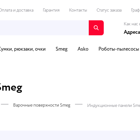
Оплата и доставка
Гарантия
Контакты
Статус заказа
Граф
Как нас 
Адреса
Сумки, рюкзаки, очки
Smeg
Asko
Роботы-пылесосы
о и видео
Путешествия и спорт
Автотовары
Для Д
Smeg
Варочные поверхности Smeg
Индукционные панели Sm