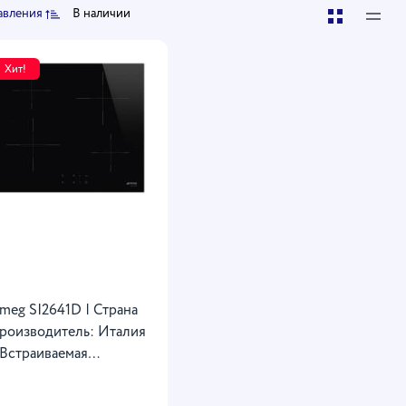
авления
В наличии
Хит!
meg SI2641D | Страна
роизводитель: Италия
 Встраиваемая
ндукционная
арочная панель |