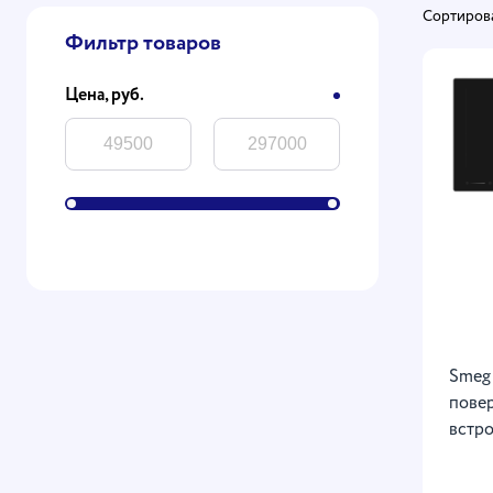
Сортирова
Фильтр товаров
Цена, руб.
Smeg
пове
встр
HOBD
край,