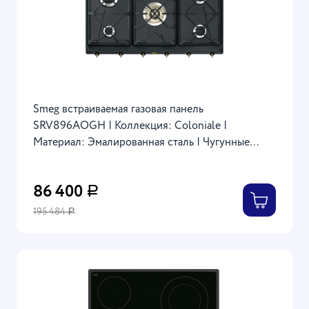
Smeg встраиваемая газовая панель
SRV896AOGH | Коллекция: Coloniale |
Материал: Эмалированная сталь | Чугунные
решетки | Размеры: 30x885x500 мм | Фурнитура:
Латунь | Цвет: Антрацит
86 400
Р
195 484
Р