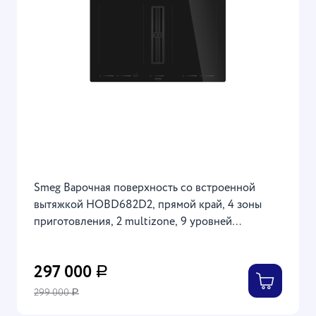
Smeg Варочная поверхность со встроенной
вытяжкой HOBD682D2, прямой край, 4 зоны
приготовления, 2 multizone, 9 уровней
мощности, энергоэффективность А+,
производительность вытяжки 630 м3/ч, Страна
297 000
Р
производства: Италия | 21x83x52 см
299 000
Р