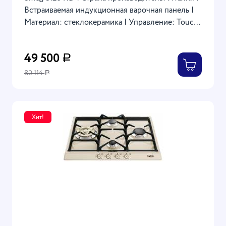
Встраиваемая индукционная варочная панель |
Материал: стеклокерамика | Управление: Touch
Control | Цвет: Черный | 60x51x5.2 см
49 500
Р
80 114
Р
Хит!