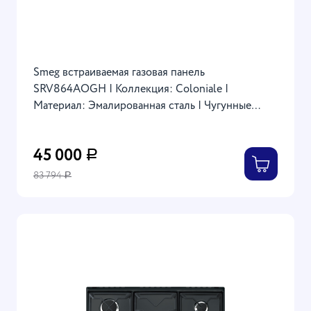
Smeg встраиваемая газовая панель
SRV864AOGH | Коллекция: Coloniale |
Материал: Эмалированная сталь | Чугунные
решетки | Размеры: 30x595x500 мм | Фурнитура:
латунь | Цвет: Антрацит
45 000
Р
83 794
Р