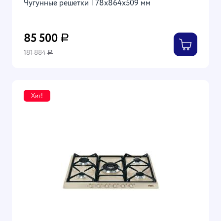
Чугунные решетки | 78x864x509 мм
85 500
Р
181 884
Р
Хит!