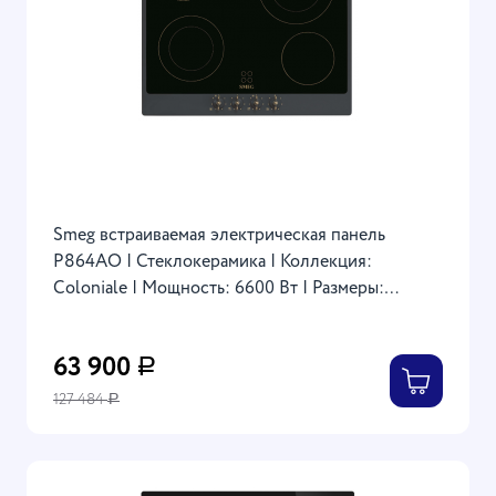
Smeg встраиваемая электрическая панель
P864AO | Стеклокерамика | Коллекция:
Coloniale | Мощность: 6600 Вт | Размеры:
51x596x510 мм | Фурнитура: Латунь | Цвет:
Антрацит
63 900
Р
127 484
Р