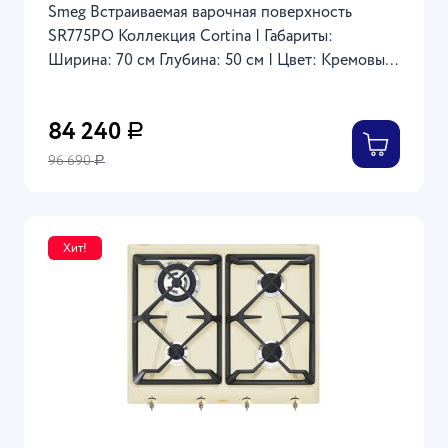
Smeg Встраиваемая варочная поверхность
SR775PO Коллекция Cortina | Габариты:
Ширина: 70 см Глубина: 50 см | Цвет: Кремовый
с латунной фурнитурой | Чугунные решетки |
Автоматический розжиг | Материал
84 240
Р
поверхности: Эмалированная сталь
96 690
Р
Хит!