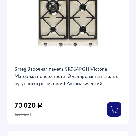
Smeg Варочная панель SR964PGH Victoria |
Материал поверхности: Эмалированная сталь с
чугунными решетками | Автоматический
электроподжиг | Газ-контроль | Сверхбыстрая
горелка с двойной короной | 59.5x50x3.8 см
70 020
Р
135 984
Р