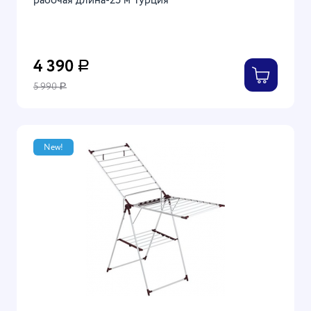
рабочая длина-25 м Турция
4 390
Р
5 990
Р
New!