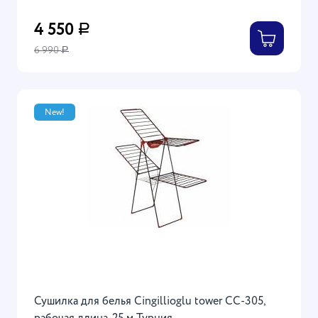
4 550
Р
6 990
Р
New!
Сушилка для белья Cingillioglu tower CC-305,