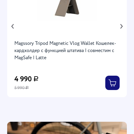
‹
›
Magssory Tripod Magnetic Vlog Wallet Кошелек-
кардхолдер с функцией штатива | совместим с
MagSafe | Latte
4 990
Р
5 990
Р