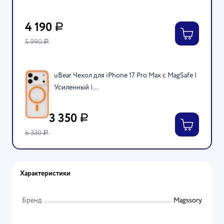
4 190
Р
5 990
Р
uBear Чехол для iPhone 17 Pro Max c MagSafe |
Усиленный |...
3 350
Р
6 330
Р
Характеристики
Бренд
Magssory