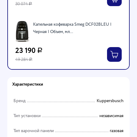
30 074
Р
Капельная кофеварка Smeg DCF02BLEU |
Черная | Объем, мл...
23 190
Р
49 284
Р
Характеристики
Бренд
Kuppersbusch
Тип установки
независимая
Тип варочной панели
газовая