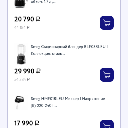
объем: 1.7 л ,...
20 790
Р
44 184
Р
Smeg Стационарный блендер BLF03BLEU |
Коллекция: стиль...
29 990
Р
54 384
Р
Smeg HMF01BLEU Миксер | Напряжение
(В)-220-240 |...
17 990
Р