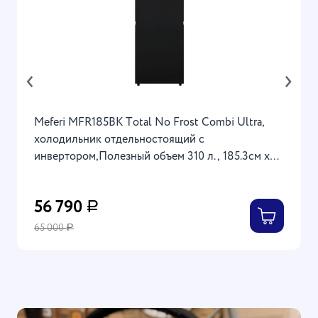
‹
›
Meferi MFR185BK Тotal No Frost Combi Ultra,
холодильник отдельностоящий с
инвертором,Полезный объем 310 л., 185.3см х
59.5см х 63.5см
56 790
Р
65 000
Р