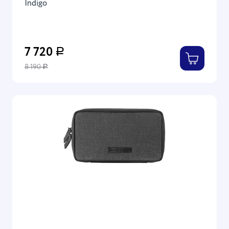
Indigo
7 720
Р
8 190
Р