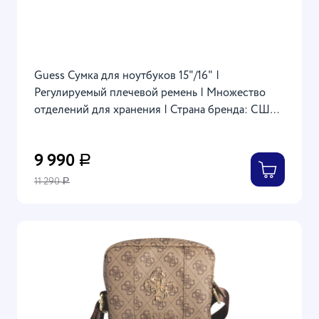
Guess Сумка для ноутбуков 15"/16" |
Регулируемый плечевой ремень | Множество
отделений для хранения | Страна бренда: США |
4G Bag with Triangle metal logo, Brown
9 990
Р
11 290
Р