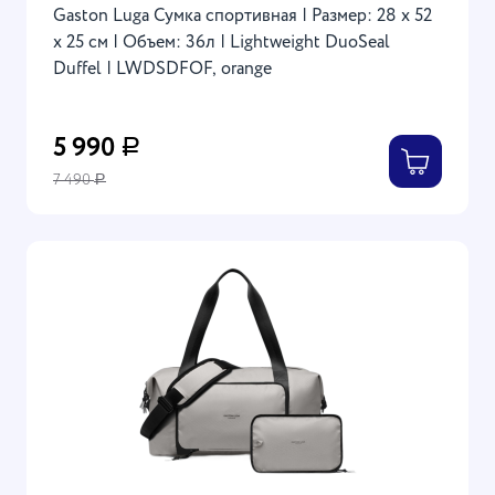
Gaston Luga Сумка спортивная | Размер: 28 х 52
х 25 см | Объем: 36л | Lightweight DuoSeal
Duffel | LWDSDFOF, orange
5 990
Р
7 490
Р