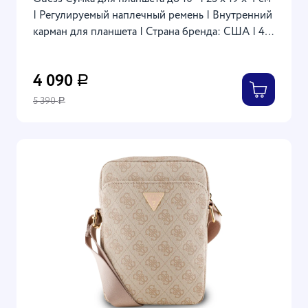
| Регулируемый наплечный ремень | Внутренний
карман для планшета | Страна бренда: США | 4G
Bag with Big metal logo, Blue
4 090
Р
5 390
Р