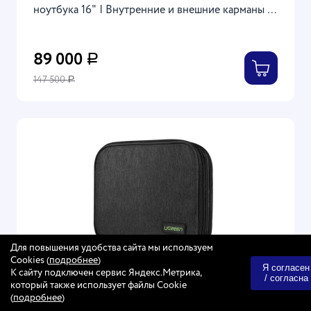
ноутбука 16" | Внутренние и внешние карманы |
Ремень для крепления на чемодан | Стильный
дизайн | 49×27×24 см
89 000
Р
147 500
Р
Для повышения удобства сайта мы используем
Cookies (
подробнее
)
Я согласен
К сайту подключен сервис Яндекс.Метрика,
/ согласна
который также использует файлы Cookie
(
подробнее
)