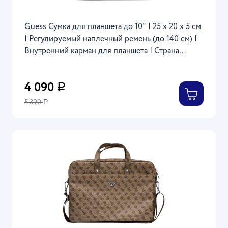
Guess Сумка для планшета до 10" | 25 х 20 х 5 см
| Регулируемый наплечный ремень (до 140 см) |
Внутренний карман для планшета | Страна
бренда: США | 4G Bag with Triangle metal logo,
Pink
4 090
Р
5 390
Р