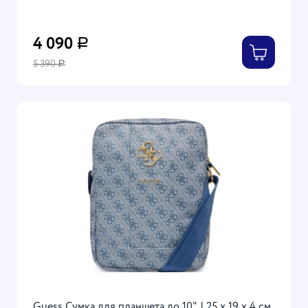
бренда: США | 4G Bag with Triangle metal logo,
Blue
4 090
Р
5 390
Р
Guess Сумка для планшета до 10" | 25 х 19 х 4 см