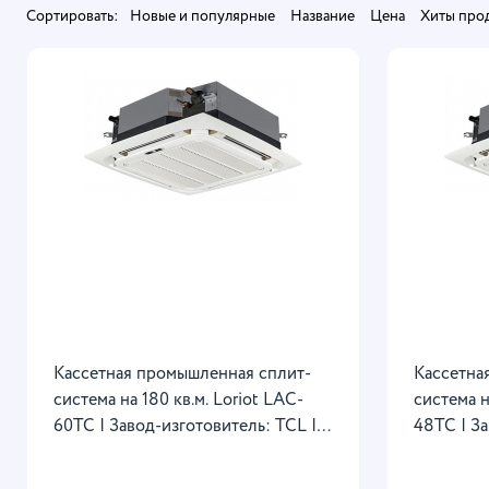
Сортировать:
Новые и популярные
Название
Цена
Хиты про
Кассетная промышленная сплит-
Кассетна
система на 180 кв.м. Loriot LAC-
система н
60TC | Завод-изготовитель: TCL |
48TC | За
Режим Turbo | Автоматический
Режим Tu
режим работы | Внутрирельефная
режим ра