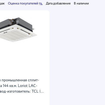
даж
Оценка покупателей
Дата добавления
В наличии
я промышленная сплит-
а 144 кв.м. Loriot LAC-
вод-изготовитель: TCL |
rbo | Автоматический
боты | Внутрирельефная