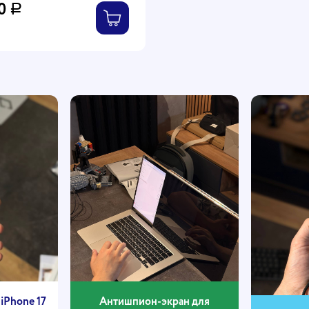
00
Р
медных труб с
ным коэффициентом
ена | Объемное
аспределение | Авторест
iPhone 17
Антишпион-экран для