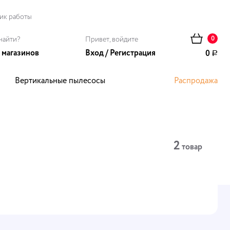
ик работы
найти?
Привет, войдите
0
 магазинов
Вход
/
Регистрация
0
Р
Вертикальные пылесосы
Распродажа
ома
2
товар