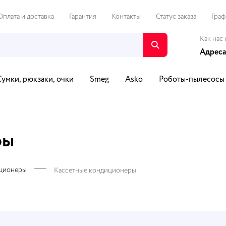
Оплата и доставка
Гарантия
Контакты
Статус заказа
Граф
Как нас 
Адреса
Сумки, рюкзаки, очки
Smeg
Asko
Роботы-пылесосы
о и видео
Путешествия и спорт
Автотовары
Для Д
ры
ционеры
Кассетные кондиционеры