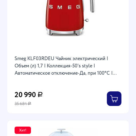
Smeg KLF03RDEU Чайник электрический |
Объем (л) 1,7 | Коллекция-50's style |
Автоматическое отключение-Да, при 100°C |
Номинальная мощность-2400 Вт
20 990
Р
35 684
Р
Хит!