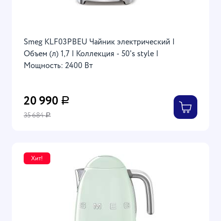
Smeg KLF03PBEU Чайник электрический |
Объем (л) 1,7 | Коллекция - 50's style |
Мощность: 2400 Вт
20 990
Р
35 684
Р
Хит!