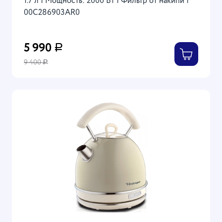
1.7 л | Мощность: 2000 Вт | Фильтр от накипи |
00C286903AR0
5 990
Р
9 400
Р