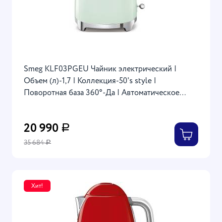
Smeg KLF03PGEU Чайник электрический |
Объем (л)-1,7 | Коллекция-50's style |
Поворотная база 360°-Да | Автоматическое
отключение-Да, при 100°C
20 990
Р
35 684
Р
Хит!