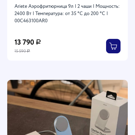
Ariete Аэрофритюрница 9л | 2 чаши | Мощность:
2400 Вт | Температура: от 35 °C до 200 °C |
00C463100AR0
13 790
Р
15 590
Р